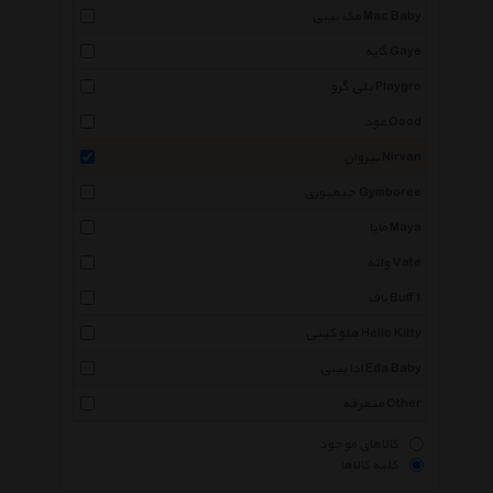
مک بیبی Mac Baby
گایه Gaye
پلی گرو Playgro
عود Oood
نیروان Nirvan
جیمبوری Gymboree
مایا Maya
واته Vate
باف Buff 1
هلو کیتی Hello Kitty
ادا بیبی Eda Baby
متفرقه Other
کالاهای موجود
کلیه کالاها