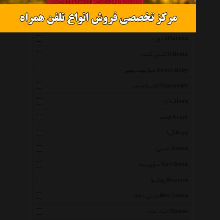
آدمک Adamak
بیبی کرنر Baby Corner
فیورلا Fiorella
کیتی کیت Kitikate
سوییت بیبی Sweet Baby
کلیپاسیف Clippasafe
ایکیا Ikea
اونت Avent
آریا Arya
ثمین Samin
سوی ببه Sevi Bebe
روزاریو Rosario
مینی داملا Mini Damla
تیک مک Tikmak