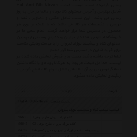
رسانی گردیده است. لیست قیمت Hat And Bib Nirvan
شامل بهترین و آخرین قیمتهای کالا بوده و دائما در حال به روز
رسانی می باشد. این لیست شامل عکس و تصاویر ، نقد و
بررسی ، مشخصات هر کالا می باشد که با کلیک بر روی هر
محصول در دسترس شما قرار خواهد گرفت. تمام سعی ما در
فروشگاه اینترنتی مدلدار بر این بوده رنج وسیعی از بهترین
مدلهای کلاه و پیشبند نوزاد نیروان را با قیمت رقابتی مناسب
برای خرید آنلاین در دسترس شما قرار دهیم.
لطفا توجه داشته باشید قیمت های فروش نمایش داده شده در
لیست، حداقل قیمت مربوط به هر کالا بوده و با نگاه داشتن
نشانگر موس بر روی آن اطلاعاتی شامل انواع کالا، انواع گارانتی و
رنگبندی نمایش داده میشود.
قیمت
نام کالا
کد
لیست قیمت Hat And Bib Nirvan
لیست قیمت کلاه و پیشبند نوزاد نیروان
کلاه نوزاد نیروان طرح بوقی1
96636
کلاه نوزاد نیروان طرح بوقی-02
96646
پیشبندپشت بنددار نوزادی نیروان مدل رکسیو-04
84782
پیشبندپشت بنددار نوزادی نیروان مدل رکسیو-01
84769