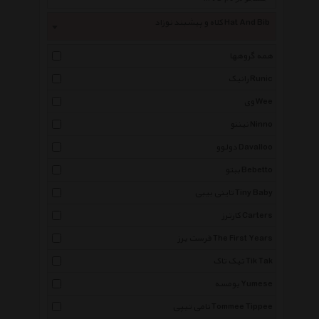
کلاه و پیشبند نوزاد Hat And Bib
همه گروهها
رانیک Runic
وی Wee
نیننو Ninno
دولوو Davalloo
ببتو Bebetto
تاینی بیبی Tiny Baby
کارترز Carters
فرست یرز The First Years
تیک تاک Tik Tak
یومسه Yumese
تامی تیپی Tommee Tippee