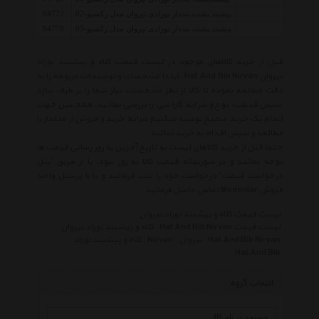
پیشبند پشت بنددار نوزادی نیروان مدل رکسیو-02
84772
پیشبند پشت بنددار نوزادی نیروان مدل رکسیو-03
84778
قبل از خرید کالاهای موجود در لیست قیمت کلاه و پیشبند نوزاد
نیروان Hat And Bib Nirvan ، ابتدا مشخصات و توضیحات مربوطه را به
دقت مطالعه نموده تا کالا از نظر مشخصات نیاز شما را بر طرف سازد
سپس قیمت، نوع و شرایط گارانتی را بررسی نمائید. همچنین جهت
انجام یک خرید صحیح توصیه میکنیم شرایط خرید و فروش از مدلدار را
مطالعه و سپس اقدام به خرید نمائید.
حتما قبل از خرید کالاهای لیست به تاریخ آخرین به روز رسانی قیمت ها
توجه نمائید و در صورتیکه قیمت کالا به روز نبود، یا از طریق 'پنل
درخواست قیمت' درخواست خود را ثبت فرمائید و یا با پرسنل واحد
فروش Modeldar تماس حاصل فرمائید.
لیست قیمت کلاه و پیشبند نوزاد نیروان
لیست قیمت Hat And Bib Nirvan
کلاه و پیشبند نوزاد نیروان
Hat And Bib Nirvan
نیروان
Nirvan
کلاه و پیشبند نوزاد
Hat And Bib
انتخاب گروه