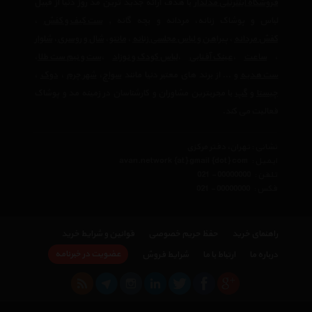
فروشگاه اینترنتی مدلدار
با هدف ارائه جدید ترین مد روز دنیا از قبیل
لباس و پوشاک زنانه، مردانه و بچه گانه ,
ست کیف و کفش
،
کفش مردانه
،
پیراهن و لباس مجلسی زنانه
،‌
مانتو
،
شال و روسری
،
شلوار
،
ساعت
،
عینک آفتابی
،
لباس کودک و نوزاد
،
ست و نیم ست طلا
،
ست هدیه
و ... از برند های معتبر دنیا مانند
سواچ
،
شهر چرم
،
دوک
،
چیستا
و
گپ
با مجربترین مشاوران و کارشناسان در زمینه مد و پوشاک
فعالیت می کند.
نشانی : تهران، دفتر مرکزی
ایمیل :
avan.network {at} gmail {dot} com
تلفن :
021 - 00000000
فکس :
021 - 00000000
راهنمای خرید
حفظ حریم خصوصی
قوانین و شرایط خرید
عضویت در خبرنامه
درباره ما
ارتباط با ما
شرایط فروش