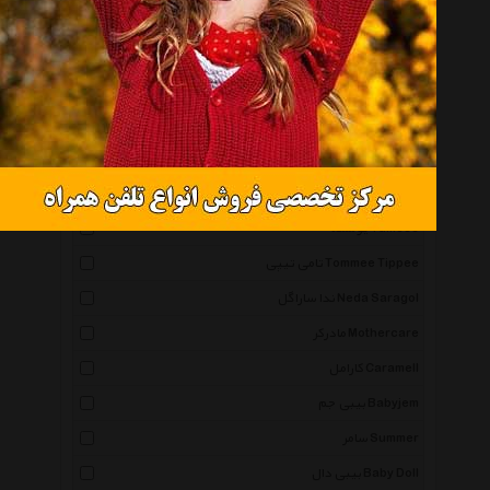
دولوو Davalloo
ببتو Bebetto
تاینی بیبی Tiny Baby
کارترز Carters
فرست یرز The First Years
تیک تاک Tik Tak
یومسه Yumese
تامی تیپی Tommee Tippee
ندا ساراگل Neda Saragol
مادرکر Mothercare
کارامل Caramell
بیبی جم Babyjem
سامر Summer
بیبی دال Baby Doll