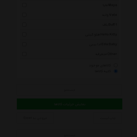
مایا Maya
واته Vate
باف Buff 1
هلو کیتی Hello Kitty
ادا بیبی Eda Baby
متفرقه Other
کالاهای موجود
کلیه کالاها
جستجو
نمایش جزئیات کالاها
چاپ لیست
خروجی به Excel
جستجو