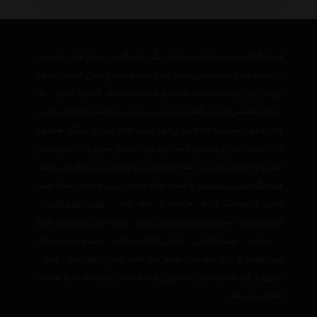
فروشگاه اینترنتی مدلدار به عنوان یکی از بزرگترین مرجع های تخصصی
در زمینه مد و پوشاک می باشد که با عرضه متنوع ترین محصولات مد
روز در ایران توانسته است علاوه بر ایجاد یک بانک کامل و جامع ، یک
مرجع تخصصی فروش آنلاین اینترنتی در ایران نیز باشد وعلاوه بر مزیت
های فوق، نسبت به تمام رقبای خود مزیت های ویژه ی دیگری همچون
ارائه جدیدترین و بهترین قیمت روز بازار، تحویل سریع در کمترین زمان
ممکن و ارائه ی بالاترین سطح خدمات پس از فروش در ایران می باشد.
فروشگاه اینترنتی مدلدار
با هدف ارائه جدید ترین مد روز دنیا از قبیل
لباس و پوشاک زنانه، مردانه و بچه گانه ,
ست کیف و کفش
،
کفش مردانه
،
پیراهن و لباس مجلسی زنانه
،‌
مانتو
،
شال و روسری
،
شلوار
،
ساعت
،
عینک آفتابی
،
لباس کودک و نوزاد
،
ست و نیم ست طلا
،
ست هدیه
و ... از برند های معتبر دنیا مانند
سواچ
،
شهر چرم
،
دوک
،
چیستا
و
گپ
با مجربترین مشاوران و کارشناسان در زمینه مد و پوشاک
فعالیت می کند.