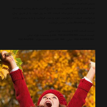
سپس اقدام به خرید نمائید.
حتما قبل از خرید کالاهای لیست به تاریخ آخرین به روز رسانی قیمت ها
توجه نمائید و در صورتیکه قیمت کالا به روز نبود، یا از طریق 'پنل
درخواست قیمت' درخواست خود را ثبت فرمائید و یا با پرسنل واحد
فروش Modeldar تماس حاصل فرمائید.
لیست قیمت کلاه و پیشبند نوزاد نیلی
لیست قیمت Hat And Bib Nili
کلاه و پیشبند نوزاد نیلی
Hat And Bib Nili
نیلی
Nili
کلاه و پیشبند نوزاد
Hat And Bib
انتخاب گروه
کلاه و پیشبند نوزاد Hat And Bib
همه گروهها
رانیک Runic
وی Wee
نیننو Ninno