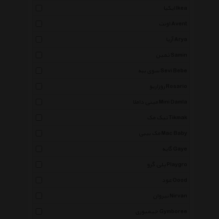
ایکیا Ikea
اونت Avent
آریا Arya
ثمین Samin
سوی ببه Sevi Bebe
روزاریو Rosario
مینی داملا Mini Damla
تیک مک Tikmak
مک بیبی Mac Baby
گایه Gaye
پلی گرو Playgro
عود Oood
نیروان Nirvan
جیمبوری Gymboree