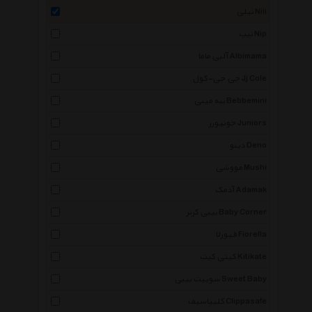
نیلی Nili
نیپ Nip
آلبی ماما Albimama
جی جی-کول Jj Cole
ببه مینی Bebbemini
جونیورز Juniors
دینو Deno
مووشی Mushi
آدمک Adamak
بیبی کرنر Baby Corner
فیورلا Fiorella
کیتی کیت Kitikate
سوییت بیبی Sweet Baby
کلیپاسیف Clippasafe