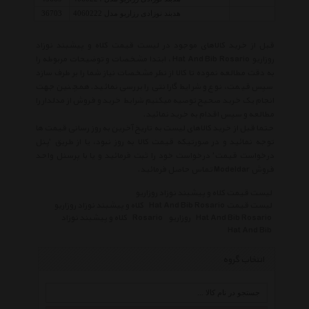
هدبند نوزادی رزاریو مدل 4060222
36703
قبل از خرید کالاهای موجود در لیست قیمت کلاه و پیشبند نوزاد
روزاریو Hat And Bib Rosario ، ابتدا مشخصات و توضیحات مربوطه را
به دقت مطالعه نموده تا کالا از نظر مشخصات نیاز شما را بر طرف سازد
سپس قیمت، نوع و شرایط گارانتی را بررسی نمائید. همچنین جهت
انجام یک خرید صحیح توصیه میکنیم شرایط خرید و فروش از مدلدار را
مطالعه و سپس اقدام به خرید نمائید.
حتما قبل از خرید کالاهای لیست به تاریخ آخرین به روز رسانی قیمت ها
توجه نمائید و در صورتیکه قیمت کالا به روز نبود، یا از طریق 'پنل
درخواست قیمت' درخواست خود را ثبت فرمائید و یا با پرسنل واحد
فروش Modeldar تماس حاصل فرمائید.
لیست قیمت کلاه و پیشبند نوزاد روزاریو
لیست قیمت Hat And Bib Rosario
کلاه و پیشبند نوزاد روزاریو
Hat And Bib Rosario
روزاریو
Rosario
کلاه و پیشبند نوزاد
Hat And Bib
انتخاب گروه