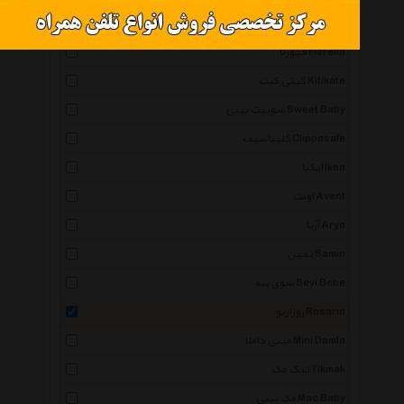
بیبی کرنر Baby Corner
فیورلا Fiorella
کیتی کیت Kitikate
سوییت بیبی Sweet Baby
کلیپاسیف Clippasafe
ایکیا Ikea
اونت Avent
آریا Arya
ثمین Samin
سوی ببه Sevi Bebe
روزاریو Rosario
مینی داملا Mini Damla
تیک مک Tikmak
مک بیبی Mac Baby