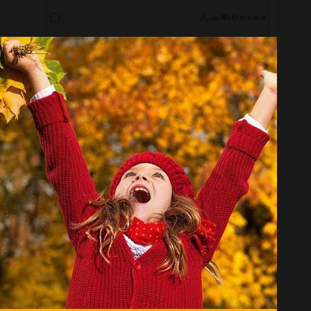
مادرکر Mothercare
کارامل Caramell
بیبی جم Babyjem
سامر Summer
بیبی دال Baby Doll
نیلی Nili
نیپ Nip
آلبی ماما Albimama
جی جی-کول Jj Cole
ببه مینی Bebbemini
جونیورز Juniors
دینو Deno
مووشی Mushi
آدمک Adamak