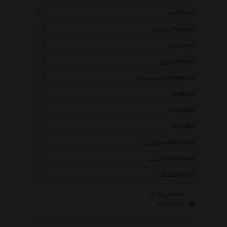
گایه Gaye
پلی گرو Playgro
عود Oood
نیروان Nirvan
جیمبوری Gymboree
مایا Maya
واته Vate
باف Buff 1
هلو کیتی Hello Kitty
ادا بیبی Eda Baby
متفرقه Other
کالاهای موجود
کلیه کالاها