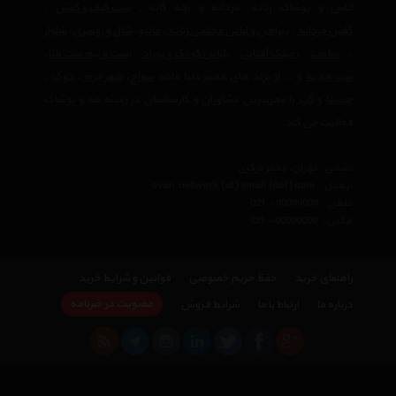
لباس و پوشاک زنانه، مردانه و بچه گانه ,
ست کیف و کفش
،
کفش مردانه
،
پیراهن و لباس مجلسی زنانه
،‌
مانتو
،
شال و روسری
،
شلوار
،
ساعت
،
عینک آفتابی
،
لباس کودک و نوزاد
،
ست و نیم ست طلا
،
ست هدیه
و ... از برند های معتبر دنیا مانند
سواچ
،
شهر چرم
،
دوک
،
چیستا
و
گپ
با مجربترین مشاوران و کارشناسان در زمینه مد و پوشاک
فعالیت می کند.
نشانی : تهران، دفتر مرکزی
ایمیل :
avan.network {at} gmail {dot} com
تلفن :
021 - 00000000
فکس :
021 - 00000000
راهنمای خرید
حفظ حریم خصوصی
قوانین و شرایط خرید
عضویت در خبرنامه
درباره ما
ارتباط با ما
شرایط فروش