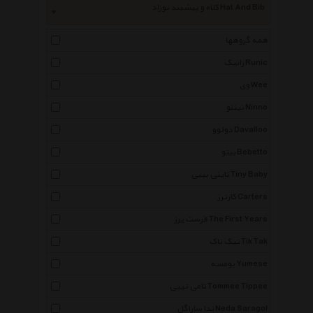
کلاه و پیشبند نوزاد Hat And Bib
همه گروهها
رانیک Runic
وی Wee
نیننو Ninno
دولوو Davalloo
ببتو Bebetto
تاینی بیبی Tiny Baby
کارترز Carters
فرست یرز The First Years
تیک تاک Tik Tak
یومسه Yumese
تامی تیپی Tommee Tippee
ندا ساراگل Neda Saragol