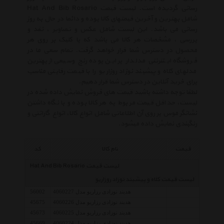
رسانی گردیده است. لیست قیمت Hat And Bib Rosario
شامل بهترین و آخرین قیمتهای کالا بوده و دائما در حال به روز
رسانی می باشد. این لیست شامل عکس و تصاویر ، نقد و
بررسی ، مشخصات هر کالا می باشد که با کلیک بر روی هر
محصول در دسترس شما قرار خواهد گرفت. تمام سعی ما در
فروشگاه اینترنتی مدلدار بر این بوده رنج وسیعی از بهترین
مدلهای کلاه و پیشبند نوزاد روزاریو را با قیمت رقابتی مناسب
برای خرید آنلاین در دسترس شما قرار دهیم.
لطفا توجه داشته باشید قیمت های فروش نمایش داده شده در
لیست، حداقل قیمت مربوط به هر کالا بوده و با نگاه داشتن
نشانگر موس بر روی آن اطلاعاتی شامل انواع کالا، انواع گارانتی و
رنگبندی نمایش داده میشود.
قیمت
نام کالا
کد
لیست قیمت Hat And Bib Rosario
لیست قیمت کلاه و پیشبند نوزاد روزاریو
هدبند نوزادی رزاریو مدل 4060227
56002
هدبند نوزادی رزاریو مدل 4060226
45675
هدبند نوزادی رزاریو مدل 4060225
45673
هدبند نوزادی رزاریو مدل 4060224
45669